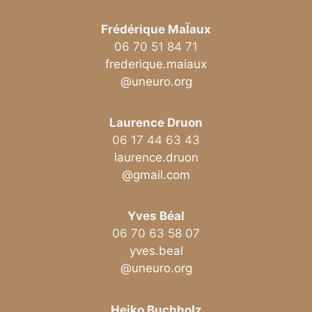
Frédérique MaÏaux
06 70 51 84 71
frederique.maiaux
@uneuro.org
Laurence Druon
06 17 44 63 43
laurence.druon
@gmail.com
Yves Béal
06 70 63 58 07
yves.beal
@uneuro.org
Heiko Buchholz