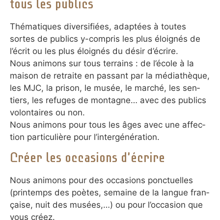
tous les publics
Thématiques diversif­iées, adap­tées à toutes
sortes de publics y-­compris les plus éloi­gnés de
l’écrit ou les plus éloi­gnés du désir d’écrire.
Nous ani­mons sur tous ter­rains : de l’école à la
mai­son de retraite en pas­sant par la média­thèque,
les MJC, la prison, le musée, le mar­ché, les sen­
tiers, les refu­ges de mon­tagne… avec des publics
volon­tai­res ou non.
Nous animons pour tous les âges avec une affec­
tion particu­lière pour l’inter­généra­tion.
Créer les occasions d’écrire
Nous animons pour des oc­ca­sions ponc­tuel­les
(prin­temps des poètes, semaine de la langue fran­
çaise, nuit des musées,…) ou pour l’oc­ca­sion que
vous créez.