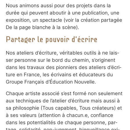
Nous ani­mons aussi pour des pro­jets dans la
durée qui peu­vent abou­tir à une publi­ca­tion, une
expo­si­tion, un spec­ta­cle (voir la créa­tion parta­gée
De la page blan­che à la scène).
Partager le pouvoir d’écrire
Nos ateliers d’écri­ture, véri­ta­bles outils à ne lais­
ser per­sonne sur le bord du che­min, s’ori­gi­nent
dans les tra­vaux des pion­niers des ate­liers d’écri­
ture en France, les écri­vains et édu­ca­teurs du
Groupe Fran­çais d’Édu­ca­tion Nou­velle.
Chaque artiste asso­cié s’est for­mé non seule­ment
aux techni­ques de l’ate­lier d’écri­ture mais aussi à
sa philo­so­phie (Tous capa­bles, Tous créa­teurs) et
à ses valeurs (atten­tion à cha­cun.e, confiance
dans les poten­tia­li­tés de cha­que person­ne, par­
tage, soli­da­rité, non-juge­ment, bien­veil­lance exi­