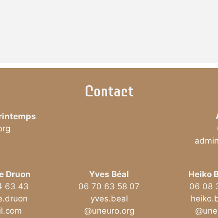
Contact
printemps
org
admin
e Druon
Yves Béal
Heiko 
4 63 43
06 70 63 58 07
06 08 
e.druon
yves.beal
heiko.
l.com
@uneuro.org
@uneu